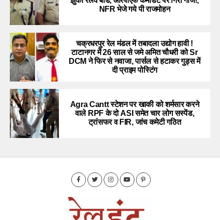
झुका रेलवे बोर्ड, आरपीएफ कमांडेंट पर गिरी गाज!,
NFR भेजे गये पी राजमोहन
चक्रधरपुर रेल मंडल में तबादला उद्योग हावी !
टाटानगर में 26 साल से जमे अमित चौधरी को Sr
DCM ने फिर से नवाजा, पार्सल से हटाकर गुड्स में
दी प्राइम पोस्टिंग
Agra Cantt स्टेशन पर खाकी को शर्मसार करने
वाले RPF के दो ASI समेत चार लोग सस्पेंड,
ट्रांसफर व FIR, जांच कमेटी गठित