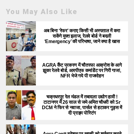
You May Also Like
अब बिना ‘रेफर’ कराए किसी भी अस्पताल में करा
सकेंगे मुफ्त इलाज, रेलवे बोर्ड ने बदली
‘Emergency’ की परिभाषा, जाने क्या है खास
AGRA कैंट प्रकरण में चौतरफा आक्रोश के आगे
झुका रेलवे बोर्ड, आरपीएफ कमांडेंट पर गिरी गाज!,
NFR भेजे गये पी राजमोहन
चक्रधरपुर रेल मंडल में तबादला उद्योग हावी !
टाटानगर में 26 साल से जमे अमित चौधरी को Sr
DCM ने फिर से नवाजा, पार्सल से हटाकर गुड्स में
दी प्राइम पोस्टिंग
Agra Cantt स्टेशन पर खाकी को शर्मसार करने