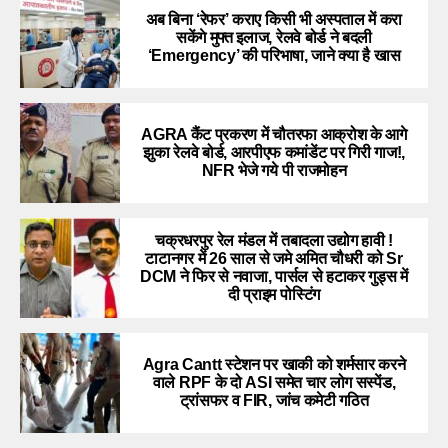
अब बिना ‘रेफर’ कराए किसी भी अस्पताल में करा
सकेंगे मुफ्त इलाज, रेलवे बोर्ड ने बदली
‘Emergency’ की परिभाषा, जाने क्या है खास
AGRA कैंट प्रकरण में चौतरफा आक्रोश के आगे
झुका रेलवे बोर्ड, आरपीएफ कमांडेंट पर गिरी गाज!,
NFR भेजे गये पी राजमोहन
चक्रधरपुर रेल मंडल में तबादला उद्योग हावी !
टाटानगर में 26 साल से जमे अमित चौधरी को Sr
DCM ने फिर से नवाजा, पार्सल से हटाकर गुड्स में
दी प्राइम पोस्टिंग
Agra Cantt स्टेशन पर खाकी को शर्मसार करने
वाले RPF के दो ASI समेत चार लोग सस्पेंड,
ट्रांसफर व FIR, जांच कमेटी गठित