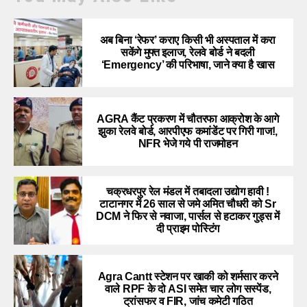
अब बिना ‘रेफर’ कराए किसी भी अस्पताल में करा
सकेंगे मुफ्त इलाज, रेलवे बोर्ड ने बदली
‘Emergency’ की परिभाषा, जाने क्या है खास
AGRA कैंट प्रकरण में चौतरफा आक्रोश के आगे
झुका रेलवे बोर्ड, आरपीएफ कमांडेंट पर गिरी गाज!,
NFR भेजे गये पी राजमोहन
चक्रधरपुर रेल मंडल में तबादला उद्योग हावी !
टाटानगर में 26 साल से जमे अमित चौधरी को Sr
DCM ने फिर से नवाजा, पार्सल से हटाकर गुड्स में
दी प्राइम पोस्टिंग
Agra Cantt स्टेशन पर खाकी को शर्मसार करने
वाले RPF के दो ASI समेत चार लोग सस्पेंड,
ट्रांसफर व FIR, जांच कमेटी गठित