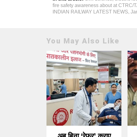
fire safety awareness about at CTRC
INDIAN RAILWAY LATEST NEWS
,
Ja
You May Also Like
अब बिना ‘रेफर’ कराए