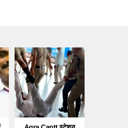
ं
Agra Cantt स्टेशन