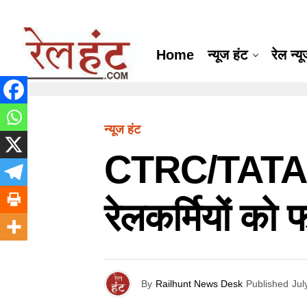
Home
न्यूज हंट
रेल न्य
न्यूज हंट
CTRC/TATA व्ह
रेलकर्मियों को
By
Railhunt News Desk
Published
Jul