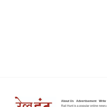
About Us
Advertisement
Write 
Rail Hunt is a popular online news p