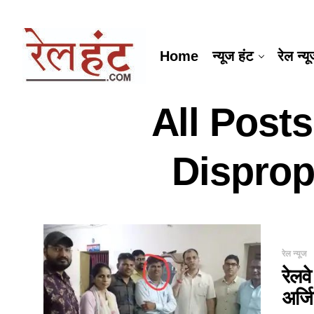
Home
न्यूज हंट
रेल न्य
All Post
Disprop
रेल न्यूज
रेलव
अर्ज