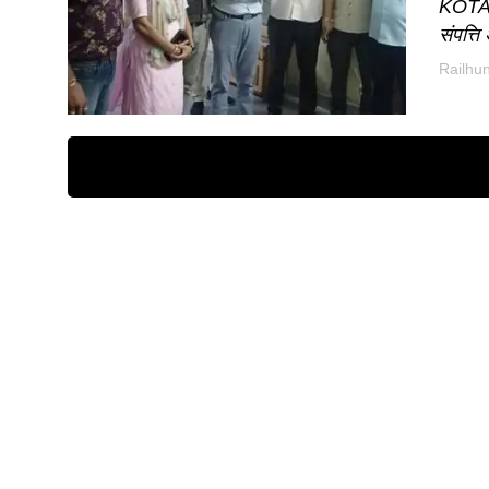
KOTA. 
संपत्ति
Railhu