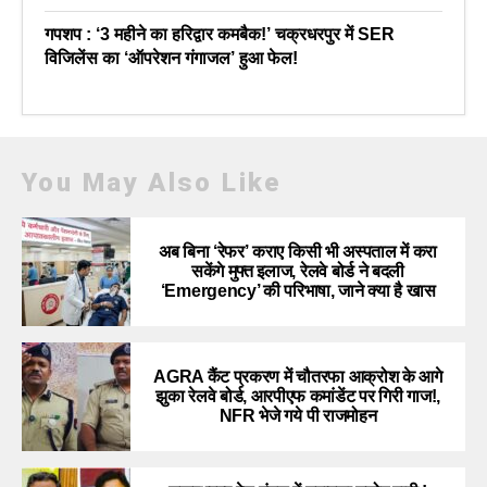
गपशप : ‘3 महीने का हरिद्वार कमबैक!’ चक्रधरपुर में SER
विजिलेंस का ‘ऑपरेशन गंगाजल’ हुआ फेल!
You May Also Like
अब बिना ‘रेफर’ कराए किसी भी अस्पताल में करा
सकेंगे मुफ्त इलाज, रेलवे बोर्ड ने बदली
‘Emergency’ की परिभाषा, जाने क्या है खास
AGRA कैंट प्रकरण में चौतरफा आक्रोश के आगे
झुका रेलवे बोर्ड, आरपीएफ कमांडेंट पर गिरी गाज!,
NFR भेजे गये पी राजमोहन