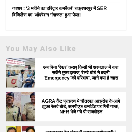
गपशप : ‘3 महीने का हरिद्वार कमबैक!’ चक्रधरपुर में SER
विजिलेंस का ‘ऑपरेशन गंगाजल’ हुआ फेल!
You May Also Like
अब बिना ‘रेफर’ कराए किसी भी अस्पताल में करा
सकेंगे मुफ्त इलाज, रेलवे बोर्ड ने बदली
‘Emergency’ की परिभाषा, जाने क्या है खास
AGRA कैंट प्रकरण में चौतरफा आक्रोश के आगे
झुका रेलवे बोर्ड, आरपीएफ कमांडेंट पर गिरी गाज!,
NFR भेजे गये पी राजमोहन