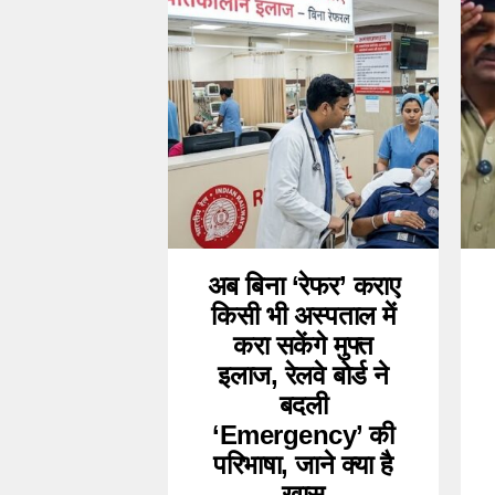
अब बिना ‘रेफर’ कराए
किसी भी अस्पताल में
करा सकेंगे मुफ्त
इलाज, रेलवे बोर्ड ने
बदली
‘Emergency’ की
परिभाषा, जाने क्या है
खास