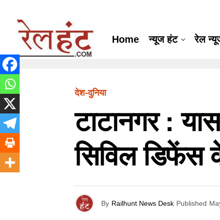
Home
न्यूज हंट
रेल न्य
देश-दुनिया
टाटानगर : यास 
सिविल डिफेंस के
By
Railhunt News Desk
Published
May