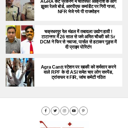
AGRA कैंट प्रकरण में चौतरफा आक्रोश के आगे
झुका रेलवे बोर्ड, आरपीएफ कमांडेंट पर गिरी गाज!,
NFR भेजे गये पी राजमोहन
चक्रधरपुर रेल मंडल में तबादला उद्योग हावी !
टाटानगर में 26 साल से जमे अमित चौधरी को Sr
DCM ने फिर से नवाजा, पार्सल से हटाकर गुड्स में
दी प्राइम पोस्टिंग
Agra Cantt स्टेशन पर खाकी को शर्मसार करने
वाले RPF के दो ASI समेत चार लोग सस्पेंड,
ट्रांसफर व FIR, जांच कमेटी गठित