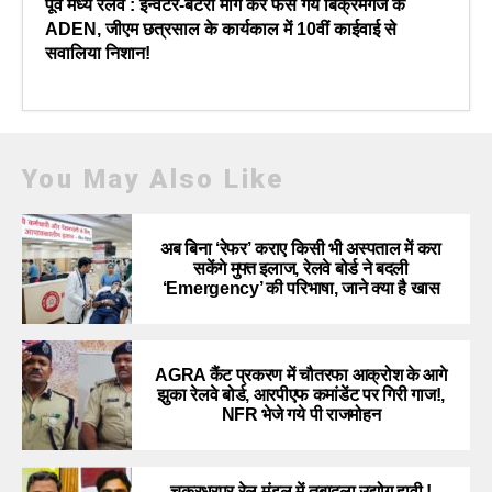
पूर्व मध्य रेलवे : इन्वर्टर-बैटरी मांग कर फंस गये बिक्रमगंज के
ADEN, जीएम छत्रसाल के कार्यकाल में 10वीं काईवाई से
सवालिया निशान!
You May Also Like
अब बिना ‘रेफर’ कराए किसी भी अस्पताल में करा
सकेंगे मुफ्त इलाज, रेलवे बोर्ड ने बदली
‘Emergency’ की परिभाषा, जाने क्या है खास
AGRA कैंट प्रकरण में चौतरफा आक्रोश के आगे
झुका रेलवे बोर्ड, आरपीएफ कमांडेंट पर गिरी गाज!,
NFR भेजे गये पी राजमोहन
चक्रधरपुर रेल मंडल में तबादला उद्योग हावी !