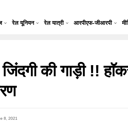
ूज
रेल यूनियन
रेल यात्री
आरपीएफ-जीआरपी
मी
जिंदगी की गाड़ी !! हाॅक
तरण
e 8, 2021