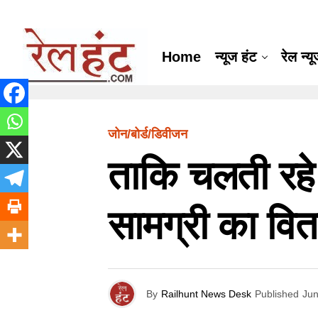
Home
न्यूज हंट
रेल न्य
जोन/बोर्ड/डिवीजन
ताकि चलती रहे 
सामग्री का वि
By
Railhunt News Desk
Published
Jun