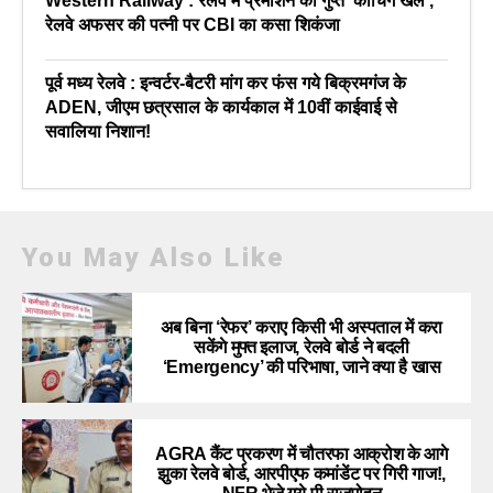
Western Railway : रेलवे में प्रमोशन का गुप्त ‘कोचिंग खेल’,
रेलवे अफसर की पत्नी पर CBI का कसा शिकंजा
पूर्व मध्य रेलवे : इन्वर्टर-बैटरी मांग कर फंस गये बिक्रमगंज के
ADEN, जीएम छत्रसाल के कार्यकाल में 10वीं काईवाई से
सवालिया निशान!
You May Also Like
अब बिना ‘रेफर’ कराए किसी भी अस्पताल में करा
सकेंगे मुफ्त इलाज, रेलवे बोर्ड ने बदली
‘Emergency’ की परिभाषा, जाने क्या है खास
AGRA कैंट प्रकरण में चौतरफा आक्रोश के आगे
झुका रेलवे बोर्ड, आरपीएफ कमांडेंट पर गिरी गाज!,