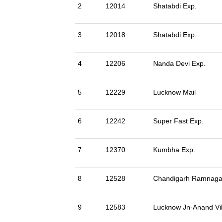
2
12014
Shatabdi Exp.
3
12018
Shatabdi Exp.
4
12206
Nanda Devi Exp.
5
12229
Lucknow Mail
6
12242
Super Fast Exp.
7
12370
Kumbha Exp.
8
12528
Chandigarh Ramnaga
9
12583
Lucknow Jn-Anand Vi