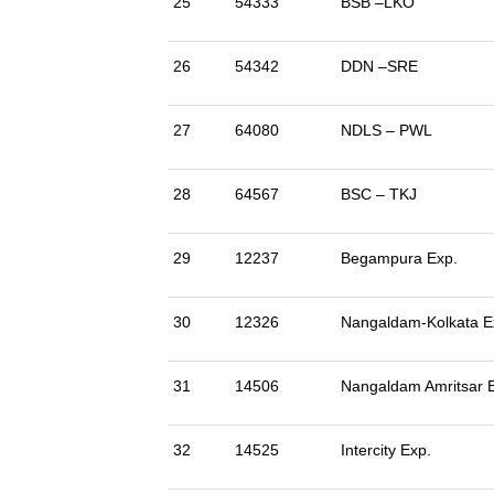
25
54333
BSB –LKO
26
54342
DDN –SRE
27
64080
NDLS – PWL
28
64567
BSC – TKJ
29
12237
Begampura Exp.
30
12326
Nangaldam-Kolkata E
31
14506
Nangaldam Amritsar 
32
14525
Intercity Exp.