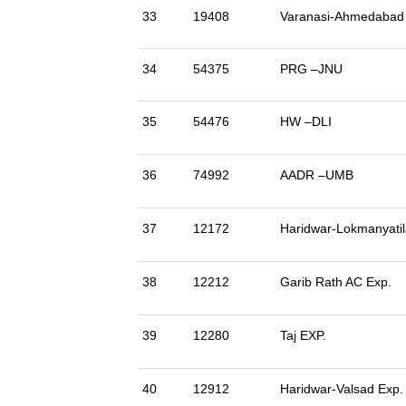
33
19408
Varanasi-Ahmedabad
34
54375
PRG –JNU
35
54476
HW –DLI
36
74992
AADR –UMB
37
12172
Haridwar-Lokmanyatil
38
12212
Garib Rath AC Exp.
39
12280
Taj EXP.
40
12912
Haridwar-Valsad Exp.