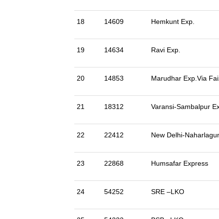
18
14609
Hemkunt Exp.
19
14634
Ravi Exp.
20
14853
Marudhar Exp.Via Fa
21
18312
Varansi-Sambalpur E
22
22412
New Delhi-Naharlagu
23
22868
Humsafar Express
24
54252
SRE –LKO