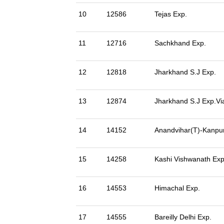
10
12586
Tejas Exp.
11
12716
Sachkhand Exp.
12
12818
Jharkhand S.J Exp.
13
12874
Jharkhand S.J Exp.V
14
14152
Anandvihar(T)-Kanpu
15
14258
Kashi Vishwanath Exp
16
14553
Himachal Exp.
17
14555
Bareilly Delhi Exp.