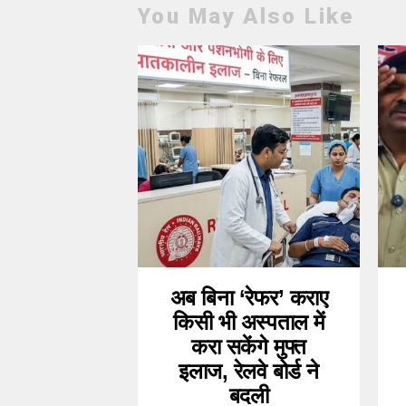
You May Also Like
अब बिना ‘रेफर’ कराए
किसी भी अस्पताल में
करा सकेंगे मुफ्त
इलाज, रेलवे बोर्ड ने
बदली