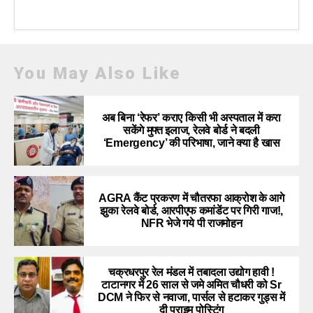
You May Also Like
अब बिना ‘रेफर’ कराए किसी भी अस्पताल में करा
सकेंगे मुफ्त इलाज, रेलवे बोर्ड ने बदली
‘Emergency’ की परिभाषा, जाने क्या है खास
AGRA कैंट प्रकरण में चौतरफा आक्रोश के आगे
झुका रेलवे बोर्ड, आरपीएफ कमांडेंट पर गिरी गाज!,
NFR भेजे गये पी राजमोहन
चक्रधरपुर रेल मंडल में तबादला उद्योग हावी !
टाटानगर में 26 साल से जमे अमित चौधरी को Sr
DCM ने फिर से नवाजा, पार्सल से हटाकर गुड्स में
दी प्राइम पोस्टिंग