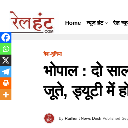
Home
न्यूज हंट
रेल न्य
देश-दुनिया
भोपाल : दो साल स
जूते, ड्यूटी में 
By
Railhunt News Desk
Published
Sep