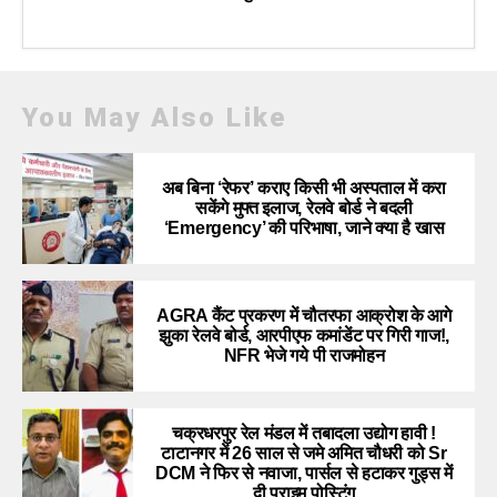
You May Also Like
अब बिना ‘रेफर’ कराए किसी भी अस्पताल में करा
सकेंगे मुफ्त इलाज, रेलवे बोर्ड ने बदली
‘Emergency’ की परिभाषा, जाने क्या है खास
AGRA कैंट प्रकरण में चौतरफा आक्रोश के आगे
झुका रेलवे बोर्ड, आरपीएफ कमांडेंट पर गिरी गाज!,
NFR भेजे गये पी राजमोहन
चक्रधरपुर रेल मंडल में तबादला उद्योग हावी !
टाटानगर में 26 साल से जमे अमित चौधरी को Sr
DCM ने फिर से नवाजा, पार्सल से हटाकर गुड्स में
दी प्राइम पोस्टिंग