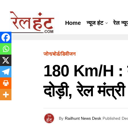
Home
न्यूज हंट
रेल न्य
जोन/बोर्ड/डिवीजन
180 Km/h : वं
दोड़ी, रेल मंत्
By
Railhunt News Desk
Published
De