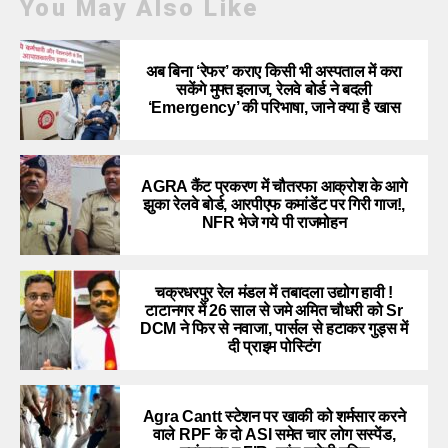
You May Also Like
अब बिना ‘रेफर’ कराए किसी भी अस्पताल में करा
सकेंगे मुफ्त इलाज, रेलवे बोर्ड ने बदली
‘Emergency’ की परिभाषा, जाने क्या है खास
AGRA कैंट प्रकरण में चौतरफा आक्रोश के आगे
झुका रेलवे बोर्ड, आरपीएफ कमांडेंट पर गिरी गाज!,
NFR भेजे गये पी राजमोहन
चक्रधरपुर रेल मंडल में तबादला उद्योग हावी !
टाटानगर में 26 साल से जमे अमित चौधरी को Sr
DCM ने फिर से नवाजा, पार्सल से हटाकर गुड्स में
दी प्राइम पोस्टिंग
Agra Cantt स्टेशन पर खाकी को शर्मसार करने
वाले RPF के दो ASI समेत चार लोग सस्पेंड,