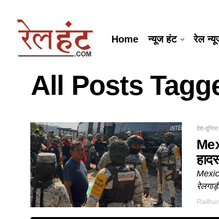
Home
न्यूज हंट
रेल न्य
All Posts Tag
देश-दुनिया
Mexi
हादस
Mexico
रेलगाड
Railhu